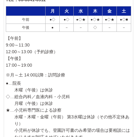
月
火
水
木
金
土
午前
●
◇
●
◇
●
◇
★
●
◇
★
●
◇
★
●
◇
■
午後
●
－
－
◇
－
－
【午前】
9:00～11:30
12:00～13:00（予約診療）
【午後】
17:00～19:00
※月～土 14:00以降：訪問診療
●…院長
木曜（午後）は休診
◇…総合内科／血液内科・小児科
月曜（午後）は休診
★…小児科専門医による診察
水曜・木曜・金曜（午前） 第3水曜は休診（その他不定休あ
り）
小児科が休診でも、登園許可書のみ希望の場合は要相談には
なりますが対応させていただきます。